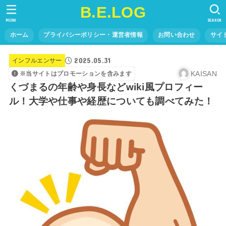
B.E.LOG
MENU
SEARCH
ホーム
プライバシーポリシー・運営者情報
お問い合わせ
サイ
2025.05.31
インフルエンサー
KAISAN
※当サイトはプロモーションを含みます
くづまるの年齢や身長などwiki風プロフィー
ル！大学や仕事や経歴についても調べてみた！