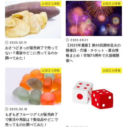
お役立ち情報
お役立ち情報
2025.08.31
2025.02.11
【2025年最新】第40回調布花火の
おさつどきっが販売終了で売って
開催日・穴場・チケット・屋台情
ない？通販やどこに売ってるのか
報まとめ！市制70周年で大規模開
調べてみた！
催へ
お役立ち情報
お役立ち情報
2025.02.18
もぎもぎフルーツグミが販売終了
で復活や再販は？類似品やどこで
売ってるのか調べてみた！