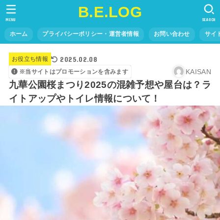
B.E.LOG
MENU
SEARCH
ホーム
プライバシーポリシー・運営者情報
お問い合わせ
サイ
2025.02.08
お役立ち情報
KAISAN
※当サイトはプロモーションを含みます
九華公園桜まつり2025の混雑予想や屋台は？ラ
イトアップやトイレ情報について！