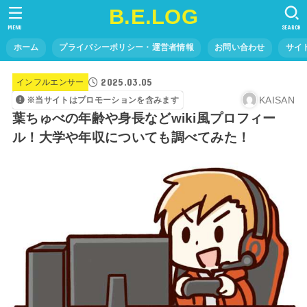
B.E.LOG
MENU
SEARCH
ホーム
プライバシーポリシー・運営者情報
お問い合わせ
サイ
2025.03.05
インフルエンサー
KAISAN
※当サイトはプロモーションを含みます
葉ちゅべの年齢や身長などwiki風プロフィー
ル！大学や年収についても調べてみた！