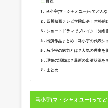
目次
1
马小宇(マ・シャオユー)ってどん
2
四川映画テレビ学院出身！本格的
3
ショートドラマでブレイク｜知名
4
出演作品まとめ｜马小宇の代表シ
5
马小宇の魅力とは？人気の理由を
6
現在の活動は？最新の出演状況を
7
まとめ
马小宇(マ・シャオユー)って