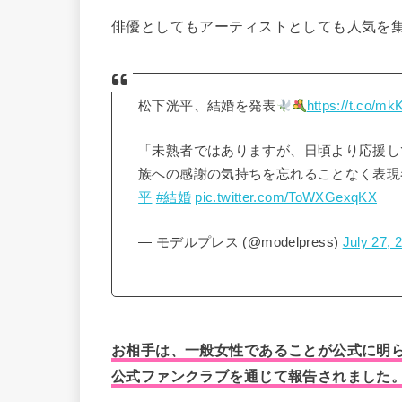
俳優としてもアーティストとしても人気を
松下洸平、結婚を発表
https://t.co/m
「未熟者ではありますが、日頃より応援し
族への感謝の気持ちを忘れることなく表現
平
#結婚
pic.twitter.com/ToWXGexqKX
— モデルプレス (@modelpress)
July 27, 
お相手は、一般女性であることが公式に明らか
公式ファンクラブを通じて報告されました