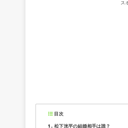
ス
目次
1
松下洸平の結婚相手は誰？