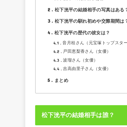
2
松下洸平の結婚相手の写真はある
3
松下洸平の馴れ初めや交際期間は
4
松下洸平の歴代の彼女は？
4.1
音月桂さん（元宝塚トップスタ
4.2
戸田恵梨香さん（女優）
4.3
波瑠さん（女優）
4.4
吉高由里子さん（女優）
5
まとめ
松下洸平の結婚相手は誰？